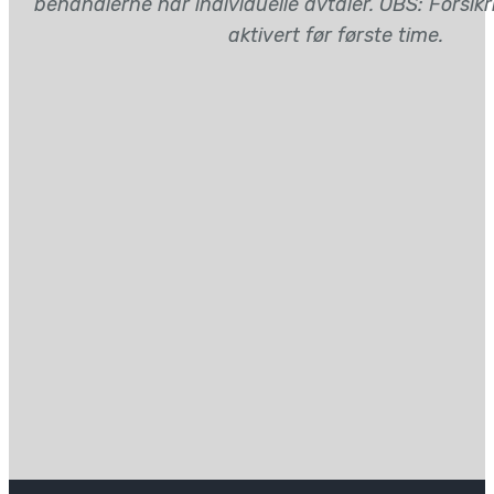
behandlerne har individuelle avtaler. OBS: Forsik
aktivert før første time.