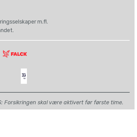
ingsselskaper m.fl.
andet.
 Forsikringen skal være aktivert før første time.