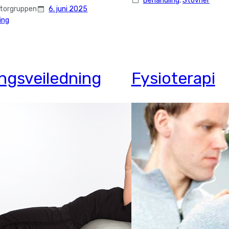
Behandling
, 
Stovner
ktorgruppen
6. juni 2025
ing
ngsveiledning
Fysioterapi