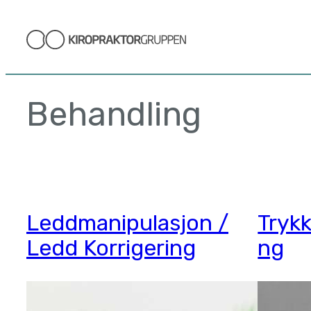
Hopp
til
innhold
Behandling
Leddmanipulasjon /
Tryk
Ledd Korrigering
ng