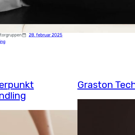
ktorgruppen
28. februar 2025
ing
gerpunkt
Graston Tec
ndling