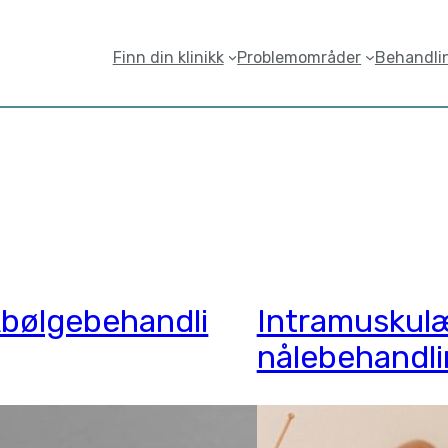
Finn din klinikk
Problemområder
Behandli
kbølgebehandli
Intramuskul
nålebehandl