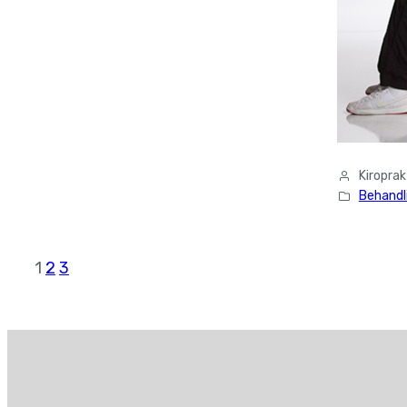
Kiropra
Behandl
1
2
3