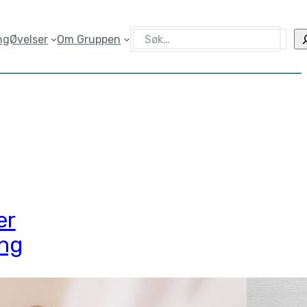
Søk
ng
Øvelser
Om Gruppen
ær
ing