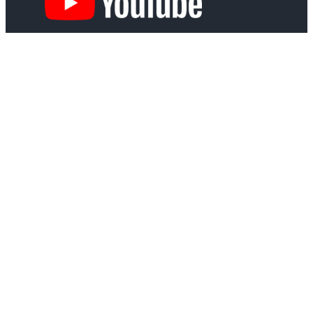
Problemområder og øvinger
Hjem
Finn din klinikk
Problemområder
Behandling
Øvelser
Kiropraktisk behandling
Om Gruppen