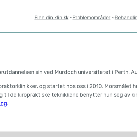
Finn din klinikk
Problemområder
Behandli
torutdannelsen sin ved Murdoch universitetet i Perth, Au
praktorklinikker, og startet hos oss i 2010. Morsmålet 
egg til de kiropraktiske teknikkene benytter hun seg av 
ing
.