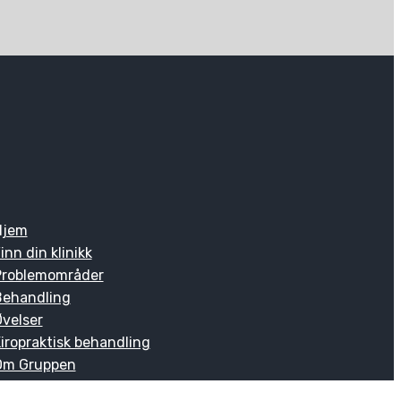
Hjem
inn din klinikk
Problemområder
Behandling
velser
iropraktisk behandling
Om Gruppen