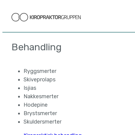
Hopp
til
innhold
Behandling
Ryggsmerter
Skiveprolaps
Isjias
Nakkesmerter
Hodepine
Brystsmerter
Skuldersmerter