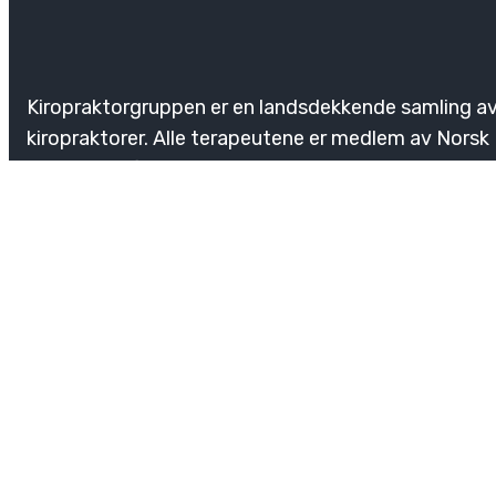
Kiropraktorgruppen er en landsdekkende samling a
kiropraktorer. Alle terapeutene er medlem av Norsk
Kiropraktorforening. Hos oss er du i trygge hender.