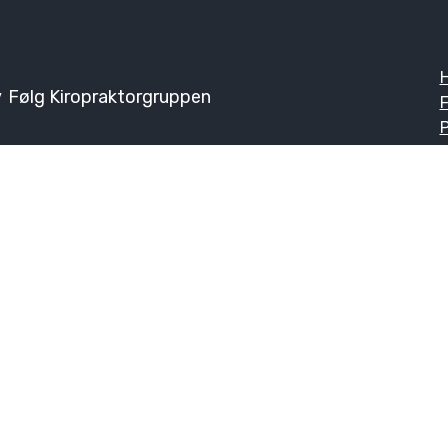
v
Følg Kiropraktorgruppen
F
Ø
K
Problemområder og øvinger