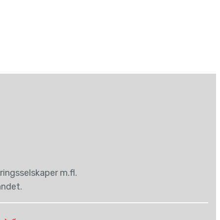
ingsselskaper m.fl.
andet.