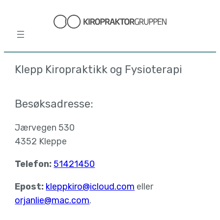
Hopp
til
innhold
Klepp Kiropraktikk og Fysioterapi
Besøksadresse:
Jærvegen 530
4352 Kleppe
Telefon:
51421450
Epost:
kleppkiro@icloud.com
eller
orjanlie@mac.com
.