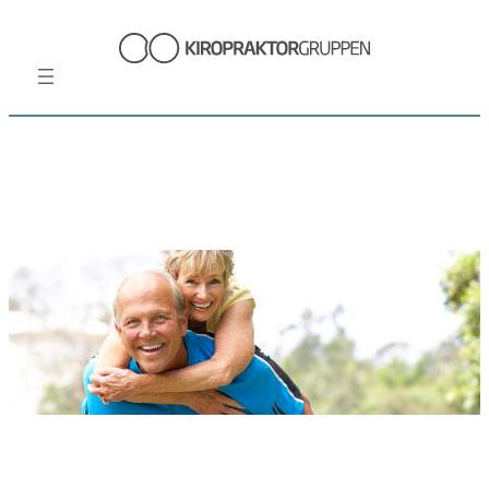
Hopp
til
innhold