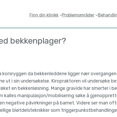
Finn din klinikk
Problemområder
Behandli
ved bekkenplager?
korsryggen da bekkenleddene ligger nær overgangen 
nne ut i sin undersøkelse. Kiropraktoren vil undersøke 
røket en bekkenløsning. Mange gravide har smerter i bek
om kalles manipulasjon/mobilisering søke å gjenopprett
en negative påvirkninger på barnet. Videre ser man o
llige bløtdelsteknikker som triggerpunkstbehandlinger