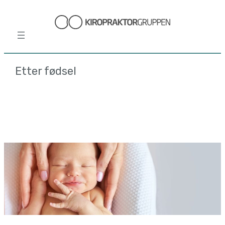
Hopp
til
innhold
Etter fødsel