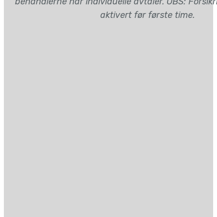
behandlerne har individuelle avtaler. OBS: Forsik
aktivert før første time.