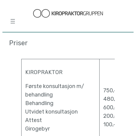
Hopp
til
innhold
Priser
KIROPRAKTOR
Første konsultasjon m/
750,-
behandling
480,-
Behandling
600,-
Utvidet konsultasjon
200,-
Attest
100,-
Girogebyr