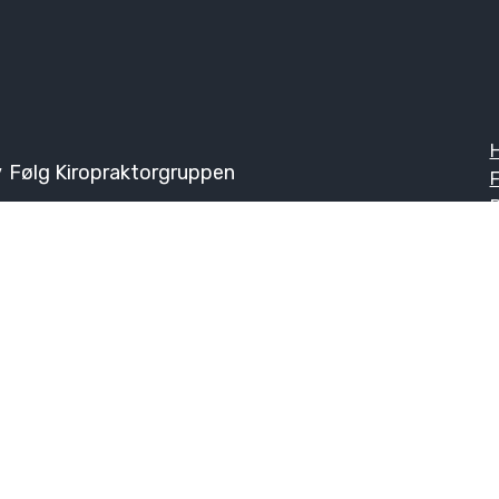
v
Følg Kiropraktorgruppen
F
Ø
K
Problemområder og øvinger