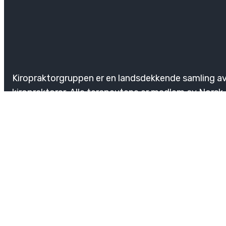
Kiropraktorgruppen er en landsdekkende samling a
kiropraktorer. Alle terapeutene er medlem av Norsk
Kiropraktorforening. Hos oss er du i trygge hender.