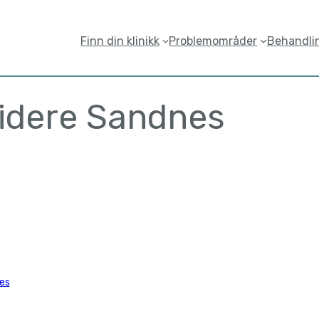
Finn din klinikk
Problemområder
Behandli
idere Sandnes
es