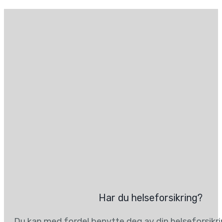
Har du helseforsikring?
Du kan med fordel benytte deg av din helseforsikr