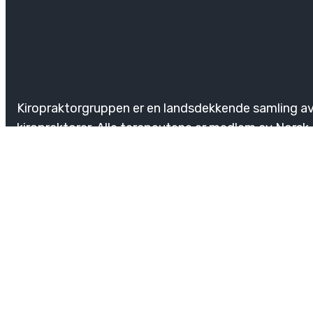
Kiropraktorgruppen er en landsdekkende samling a
kiropraktorer. Alle terapeutene er medlem av Norsk
Kiropraktorforening. Hos oss er du i trygge hender.