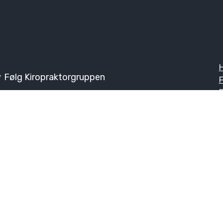
v
Følg Kiropraktorgruppen
F
Ø
K
Problemområder og øvinger