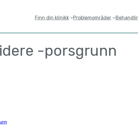
Finn din klinikk
Problemområder
Behandli
idere -porsgrunn
runn